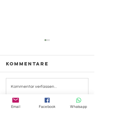
Kommentare
Soja
Kommentar verfassen...
Gänseblümchen
Email
Facebook
Whatsapp
Menü
HILFE