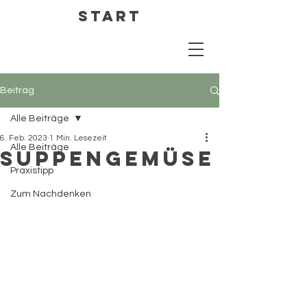
Start
Beitrag
Alle Beiträge
6. Feb. 2023
1 Min. Lesezeit
Alle Beiträge
Suppengemüse
Praxistipp
Zum Nachdenken