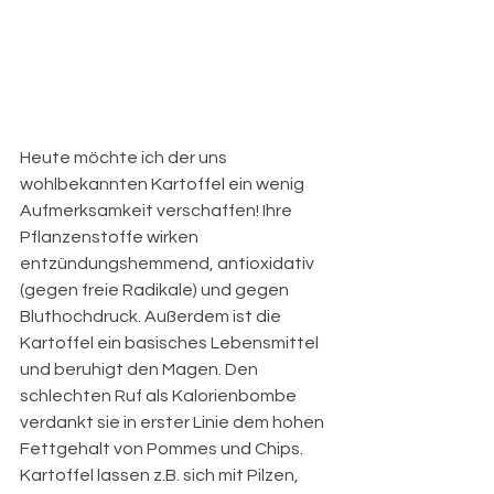
Heute möchte ich der uns 
wohlbekannten Kartoffel ein wenig 
Aufmerksamkeit verschaffen! Ihre 
Pflanzenstoffe wirken 
entzündungshemmend, antioxidativ 
(gegen freie Radikale) und gegen 
Bluthochdruck. Außerdem ist die 
Kartoffel ein basisches Lebensmittel 
und beruhigt den Magen. Den 
schlechten Ruf als Kalorienbombe 
verdankt sie in erster Linie dem hohen 
Fettgehalt von Pommes und Chips. 
Kartoffel lassen z.B. sich mit Pilzen, 