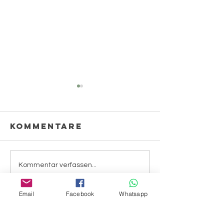
Kommentare
Erbsen
Kichere
Kommentar verfassen...
Email
Facebook
Whatsapp
Menü