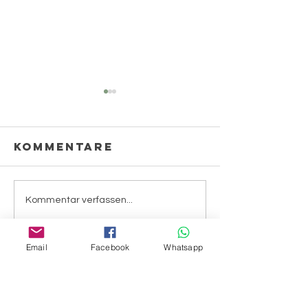
Kommentare
Soja
Kommentar verfassen...
Gänseblümchen
Email
Facebook
Whatsapp
Menü
HILFE