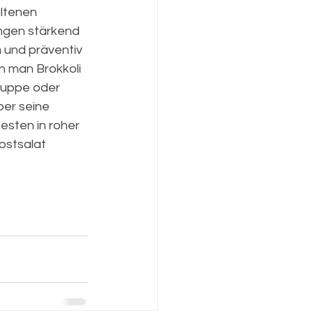
ltenen 
ngen stärkend 
und präventiv 
n man Brokkoli 
Suppe oder 
er seine 
esten in roher 
kostsalat