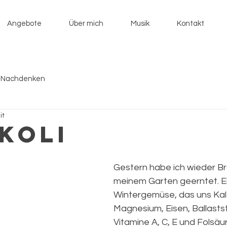
Angebote
Über mich
Musik
Kontakt
 Nachdenken
it
koli
Gestern habe ich wieder Br
meinem Garten geerntet. Ein
Wintergemüse, das uns Kal
Magnesium, Eisen, Ballastst
Vitamine A, C, E und Folsäure