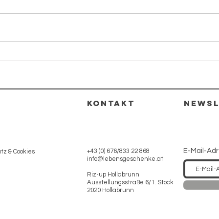
So
Gänseblümchen
KONTAKT
NEWSL
E-Mail-Ad
+43 (0) 676/833 22 868
z & Cookies
info@lebensgeschenke.at
Riz-up Hollabrunn
Ausstellungsstraße 6/1. Stock
2020 Hollabrunn