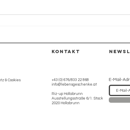
Mo
Mal schauen...
ment
KONTAKT
NEWSL
E-Mail-Ad
+43 (0) 676/833 22 868
z & Cookies
info@lebensgeschenke.at
Riz-up Hollabrunn
Ausstellungsstraße 6/1. Stock
2020 Hollabrunn