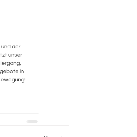
 und der 
zt unser 
iergang, 
gebote in 
n Bewegung!