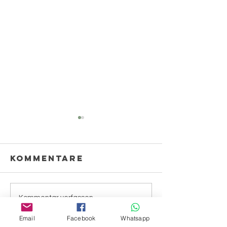
Kommentare
Andeutungen
Kommentar verfassen...
Ungesch
Email
Facebook
Whatsapp