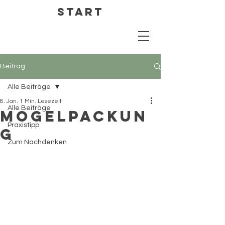
Start
Beitrag
Alle Beiträge
8. Jan.
1 Min. Lesezeit
Alle Beiträge
Mogelpackun
Praxistipp
g
Zum Nachdenken