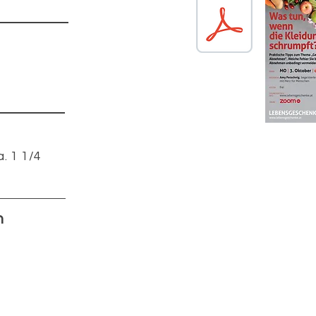
. 1 1/4
n