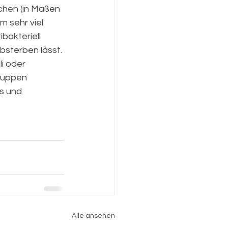
chen (in Maßen 
 sehr viel 
bakteriell 
bsterben lässt. 
i oder 
suppen 
s und 
Alle ansehen