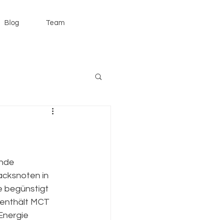
Blog
Team
nde 
cksnoten in 
e begünstigt 
 enthält MCT 
Energie 