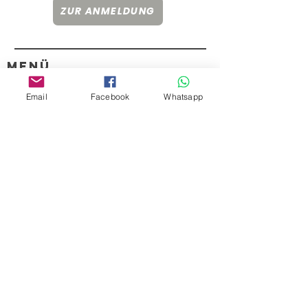
ZUR ANMELDUNG
Menü
HILFE
Email
Facebook
Whatsapp
Datenschutz & Cookies
Impressum
KONTAKT
+43 (0) 676/833 22 868
info@lebensgeschenke.at
Riz-up Hollabrunn
Ausstellungsstraße 6/1. Stock
2020 Hollabrunn