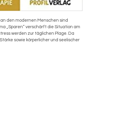
n an den modernen Menschen sind 
ma „Sparen“ verschärft die Situation am 
Stress werden zur täglichen Plage. Da 
Stärke sowie körperlicher und seelischer 
ld der Erschöpfung anheim zu fallen. 
gleichförmiges, unerfülltes Leben, macht 
en wir es also zuwege, die uns gestellten 
erledigen, ohne dabei auszubrennen? 
chülerin Elisabeth Lukas gibt darauf 
mauert von praktischen Fallgeschichten. 
he als auch die private Sphäre in Hinblick 
 dem Herzen kommt“ und aufbaut statt 