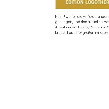
Kein Zweifel, die Anforderunge
gestiegen, und das aktuelle The
Arbeitsmarkt. Hektik, Druck und 
braucht es einer großen inneren 
Erholungsquellen, um nicht alsba
Aber auch das Gegenteil, ein zu 
verdrießlich und krank. Wie bring
Aufgaben zufriedenstellend zu 
Das vorliegende Buch der Frankls
eine Reihe von Antworten, unter
Sie beleuchtet sowohl die beruflic
auf jenes Engagement, das „aus
abbaut.