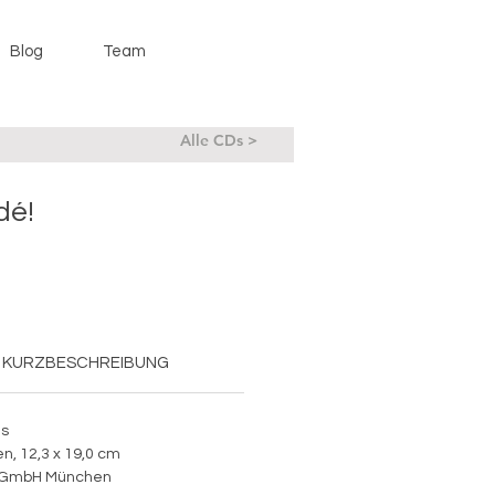
Blog
Team
Alle CDs >
dé!
KURZBESCHREIBUNG
as
n, 12,3 x 19,0 cm
ag GmbH München